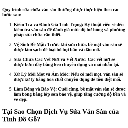
Quy trình sửa chữa ván sàn thường được thực hiện theo các
bước sau:
Kiểm Tra và Đánh Giá Tình Trạng: Kỹ thuật viên sẽ đến
kiểm tra ván sàn để đánh giá mức độ hư hỏng và phương
pháp sửa chữa cần thiết.
Vệ Sinh Bề Mặt: Trước khi sửa chữa, bề mặt ván sàn sẽ
được làm sạch để loại bỏ bụi bẩn và dầu mỡ.
Sửa Chữa Các Vết Nứt và Vết Xước: Các vết nứt sẽ
được bơm đầy bằng keo chuyên dụng và mài nhẵn lại.
Xử Lý Mối Mọt và Ẩm Mốc: Nếu có mối mọt, ván sàn sẽ
được xử lý bằng hóa chất chuyên dụng để tiêu diệt mối.
Làm Bóng và Bảo Vệ: Cuối cùng, bề mặt ván sàn sẽ được
làm bóng bằng lớp sơn bảo vệ, giúp tăng cường độ bền và
vẻ đẹp.
Tại Sao Chọn Dịch Vụ Sửa Ván Sàn của
Tính Đồ Gỗ?