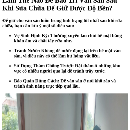
Làm Thế Nào Để Bảo Trì Ván Sàn Sau
Khi Sửa Chữa Để Giữ Được Độ Bền?
Để giữ cho ván sàn luôn trong tình trạng tốt nhất sau khi sửa
chữa, bạn cần lưu ý một số điều sau:
Vệ Sinh Định Kỳ: Thường xuyên lau chùi bề mặt bằng
khăn ẩm và chất tẩy rửa nhẹ.
Tránh Nước: Không để nước đọng lại trên bề mặt ván
sàn, vì điều này có thể làm hư hỏng vật liệu.
Sử Dụng Thảm Chống Trượt: Đặt thảm ở những khu
vực có nhiều người qua lại để tránh trầy xước.
Bảo Quản Đúng Cách: Để ván sàn ở nơi khô ráo và
tránh ánh nắng trực tiếp quá lâu.