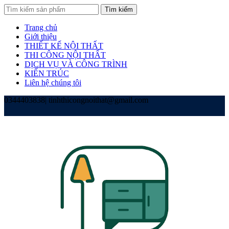
Tìm kiếm
Trang chủ
Giới thiệu
THIẾT KẾ NỘI THẤT
THI CÔNG NỘI THẤT
DỊCH VỤ VÀ CÔNG TRÌNH
KIẾN TRÚC
Liên hệ chúng tôi
0344403838
|
tinhthicongnoithat@gmail.com