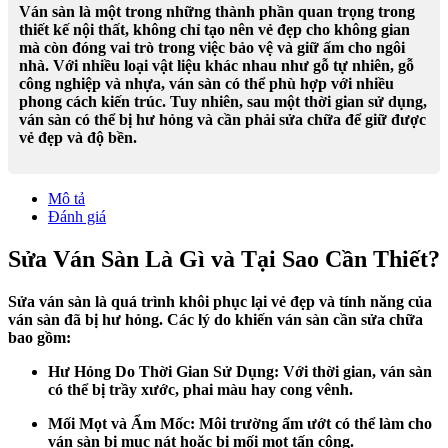
Ván sàn là một trong những thành phần quan trọng trong
thiết kế nội thất, không chỉ tạo nên vẻ đẹp cho không gian
mà còn đóng vai trò trong việc bảo vệ và giữ ấm cho ngôi
nhà. Với nhiều loại vật liệu khác nhau như gỗ tự nhiên, gỗ
công nghiệp và nhựa, ván sàn có thể phù hợp với nhiều
phong cách kiến trúc. Tuy nhiên, sau một thời gian sử dụng,
ván sàn có thể bị hư hỏng và cần phải sửa chữa để giữ được
vẻ đẹp và độ bền.
Mô tả
Đánh giá
Sửa Ván Sàn Là Gì và Tại Sao Cần Thiết?
Sửa ván sàn là quá trình khôi phục lại vẻ đẹp và tính năng của
ván sàn đã bị hư hỏng. Các lý do khiến ván sàn cần sửa chữa
bao gồm:
Hư Hỏng Do Thời Gian Sử Dụng: Với thời gian, ván sàn
có thể bị trầy xước, phai màu hay cong vênh.
Mối Mọt và Ẩm Mốc: Môi trường ẩm ướt có thể làm cho
ván sàn bị mục nát hoặc bị mối mọt tấn công.