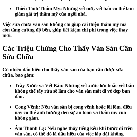
Thiếu Tính Thẩm Mỹ: Những vết nứt, vết bẩn có thể làm
giảm giá trị thẩm mỹ của ngôi nhà.
Việc sửa chữa ván sàn không chỉ giúp cải thiện thẩm mỹ mà
còn tăng cường độ bền, giúp tiết kiệm chi phí trong việc thay
mới.
Các Triệu Chứng Cho Thấy Ván Sàn Cần
Sửa Chữa
Có nhiều dấu hiệu cho thấy ván sàn của bạn cần được sửa
chữa, bao gồm:
Trầy Xước và Vết Bẩn: Những vết xước lớn hoặc vết bẩn
không thể tẩy rửa sẽ làm cho ván sàn mất đi vẻ đẹp ban
đầu.
Cong Vênh: Nếu ván sàn bị cong vênh hoặc lồi lõm, điều
này có thể ảnh hưởng đến sự an toàn và thẩm mỹ của
không gian.
Âm Thanh Lạ: Nếu nghe thấy tiếng kêu khi bước đi trên
ván sàn, có thể đó là dấu hiệu của việc lắp đặt không