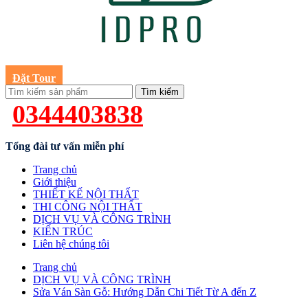
Đặt Tour
Tìm kiếm
0344403838
Tổng đài tư vấn miễn phí
Trang chủ
Giới thiệu
THIẾT KẾ NỘI THẤT
THI CÔNG NỘI THẤT
DỊCH VỤ VÀ CÔNG TRÌNH
KIẾN TRÚC
Liên hệ chúng tôi
Trang chủ
DỊCH VỤ VÀ CÔNG TRÌNH
Sửa Ván Sàn Gỗ: Hướng Dẫn Chi Tiết Từ A đến Z