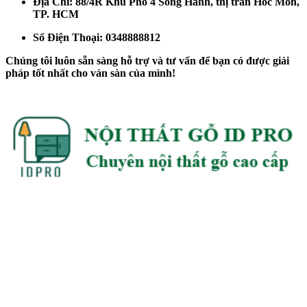
Địa Chỉ: 88/4R Khu Phố 4 Song Hành, thị trấn Hóc Môn,
TP. HCM
Số Điện Thoại: 0348888812
Chúng tôi luôn sẵn sàng hỗ trợ và tư vấn để bạn có được giải
pháp tốt nhất cho ván sàn của mình!
Chúng tôi là đơn vị có nhiều năm kinh nghiệm thiết kế và thi công
nội thất gỗ cho công ty và gia đình, chúng tôi tự tin sẽ là lựa chọn
tốt nhất cho quý khách. Ngoài ra chúng tôi luôn đề cao chất lượng
sản phẩm tốt, giá thành hợp lý, đáp ứng được yêu cầu cao từ quý
khách
Thời gian làm việc
Chúng tôi làm việc từ 8-19h hàng ngày (cả thứ 7 & CN), nếu quý
khách cần gấp ngoài giờ hành chính vui lòng liên hệ chúng tôi qua